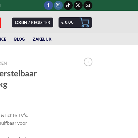
d
€
0,00
LOGIN / REGISTER
ICE
BLOG
ZAKELIJK
REN
erstelbaar
kg
rent
e
& lichte TV’s.
huifbaar voor
,99.