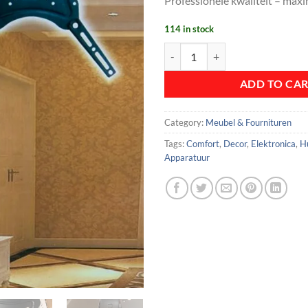
Professionele kwaliteit – maxi
114 in stock
TV Muurbeugel Verstelbaar & Extr
ADD TO CA
Category:
Meubel & Fournituren
Tags:
Comfort
,
Decor
,
Elektronica
,
Hu
Apparatuur