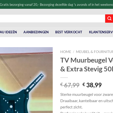
Gratis bezorging vanaf 20,- Bezorging dezelfde dag 's avonds of in het weeken
AU IDEEËN
AANBIEDINGEN
BEST VERKOCHT
KLANTENSERV
HOME
/
MEUBEL & FOURNITU
TV Muurbeugel V
& Extra Stevig 50
Original
Cur
67,99
38,99
€
€
price
pric
Sterke muurbeugel voor zware 
was:
is:
Draaibaar, kantelbaar en uitsc
€ 67,99.
€ 38
perfect zicht.