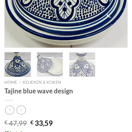
HOME
/
KEUEKEN & KOKEN
Tajine blue wave design
Original
Current
47,99
33,59
€
€
price
price