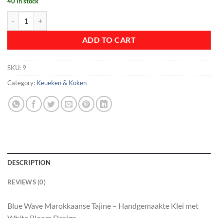
40 in stock
was:
is:
Tajine blue wave design quantity
€ 47,99.
€ 33,59.
ADD TO CART
SKU:
9
Category:
Keueken & Koken
DESCRIPTION
REVIEWS (0)
Blue Wave Marokkaanse Tajine – Handgemaakte Klei met
White Bloom Design