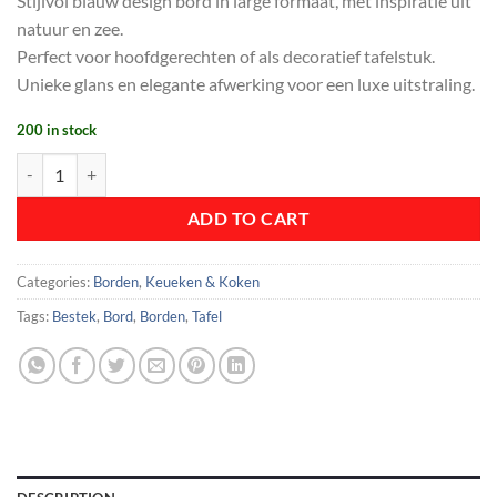
Stijlvol blauw design bord in large formaat, met inspiratie uit
was:
is:
natuur en zee.
€ 24,99.
€ 14,99.
Perfect voor hoofdgerechten of als decoratief tafelstuk.
Unieke glans en elegante afwerking voor een luxe uitstraling.
200 in stock
Bord Blauw AquaLuxe quantity
ADD TO CART
Categories:
Borden
,
Keueken & Koken
Tags:
Bestek
,
Bord
,
Borden
,
Tafel