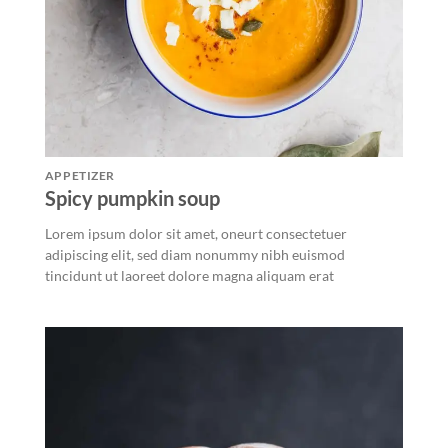
APPETIZER
Spicy pumpkin soup
Lorem ipsum dolor sit amet, oneurt consectetuer
adipiscing elit, sed diam nonummy nibh euismod
tincidunt ut laoreet dolore magna aliquam erat