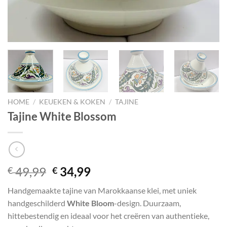
HOME
/
KEUEKEN & KOKEN
/
TAJINE
Tajine White Blossom
Original
Current
49,99
34,99
€
€
price
price
Handgemaakte tajine van Marokkaanse klei, met uniek
was:
is:
handgeschilderd
White Bloom
-design. Duurzaam,
€ 49,99.
€ 34,99.
hittebestendig en ideaal voor het creëren van authentieke,