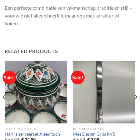
Een perfecte combinatie van vakmanschap, traditie en stijl –
voor wie niet alleen heerlijk, maar ook met karakter wil
koken.
RELATED PRODUCTS
Sale!
Sale!
KEUEKEN & KOKEN
KEUEKEN & KOKEN
Harira serveerset green tuch
Mes Design Grijs RVS
Original
Current
Original
Current
€
54,99
€
34,99
€
6,99
€
3,99