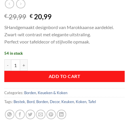
Original
Current
29,99
20,99
€
€
price
price
SHandgemaakt designbord van Marokkaanse aardeklei.
was:
is:
Zwart-wit contrast met elegante uitstraling.
€ 29,99.
€ 20,99.
Perfect voor tafeldecor of stijlvolle opmaak.
54 in stock
Bord Zwart-Wit Elegant quantity
ADD TO CART
Categories:
Borden
,
Keueken & Koken
Tags:
Bestek
,
Bord
,
Borden
,
Decor
,
Keuken
,
Koken
,
Tafel