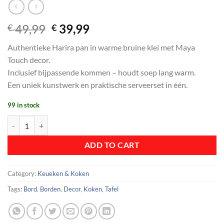
Original
Current
49,99
39,99
€
€
price
price
Authentieke Harira pan in warme bruine klei met Maya
was:
is:
Touch decor.
€ 49,99.
€ 39,99.
Inclusief bijpassende kommen – houdt soep lang warm.
Een uniek kunstwerk en praktische serveerset in één.
99 in stock
Harira Pan Traditionele Aardebruin quantity
ADD TO CART
Category:
Keueken & Koken
Tags:
Bord
,
Borden
,
Decor
,
Koken
,
Tafel