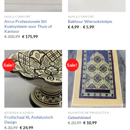
HUIS & COMFORT
HUIS & COMFORT
Airco Professionele Stil
Bakhour Wierookstokjes
Koelsysteem voor Thuis of
Price
€
4,99
–
€
5,99
range:
Kantoor
€ 4,99
Original
Current
€
300,99
€
175,99
through
price
price
€ 5,99
was:
is:
€ 300,99.
€ 175,99.
Sale!
Sale!
KEUEKEN & KOKEN
ISLAMITISCHE PRODUCTEN
Fruitschaal XL Andalusisch
Gebedskleed
Design
Original
Current
€
20,99
€
10,99
price
price
Original
Current
€
30,99
€
24,99