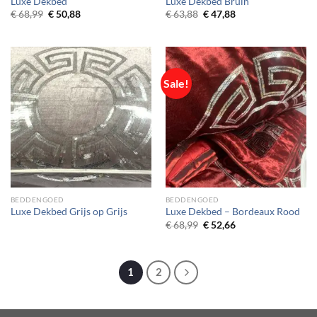
Luxe Dekbed
Luxe Dekbed Bruin
Original
Current
Original
Current
€
68,99
€
50,88
€
63,88
€
47,88
price
price
price
price
was:
is:
was:
is:
€ 68,99.
€ 50,88.
€ 63,88.
€ 47,88.
Sale!
BEDDENGOED
BEDDENGOED
Luxe Dekbed Grijs op Grijs
Luxe Dekbed – Bordeaux Rood
Original
Current
€
68,99
€
52,66
price
price
was:
is:
€ 68,99.
€ 52,66.
1
2