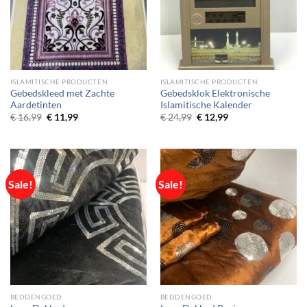
ISLAMITISCHE PRODUCTEN
ISLAMITISCHE PRODUCTEN
Gebedskleed met Zachte
Gebedsklok Elektronische
Aardetinten
Islamitische Kalender
Original
Current
Original
Current
€
16,99
€
11,99
€
24,99
€
12,99
price
price
price
price
was:
is:
was:
is:
€ 16,99.
€ 11,99.
€ 24,99.
€ 12,99.
Sale!
Sale!
BEDDENGOED
BEDDENGOED