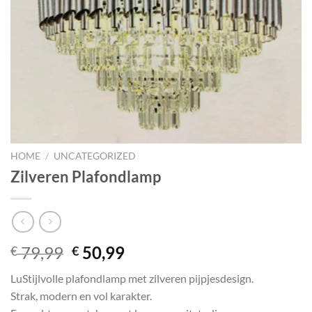
HOME
/
UNCATEGORIZED
Zilveren Plafondlamp
Original
Current
79,99
50,99
€
€
price
price
LuStijlvolle plafondlamp met zilveren pijpjesdesign.
was:
is:
Strak, modern en vol karakter.
€ 79,99.
€ 50,99.