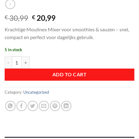
Original
Current
30,99
20,99
€
€
price
price
Krachtige Moulinex Mixer voor smoothies & sauzen – snel,
was:
is:
compact en perfect voor dagelijks gebruik.
€ 30,99.
€ 20,99.
5 in stock
Mixer Moulinex quantity
ADD TO CART
Category:
Uncategorized