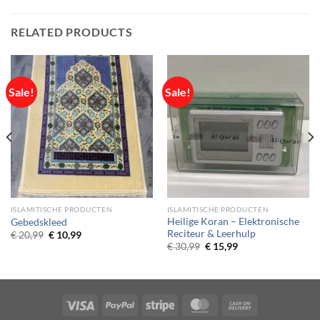
RELATED PRODUCTS
Sale!
Sale!
ISLAMITISCHE PRODUCTEN
ISLAMITISCHE PRODUCTEN
Heilige Koran – Elektronische
Gebedskleed
Reciteur & Leerhulp
Original
Current
€
20,99
€
10,99
price
price
Original
Current
€
30,99
€
15,99
was:
is:
price
price
€ 20,99.
€ 10,99.
was:
is:
€ 30,99.
€ 15,99.