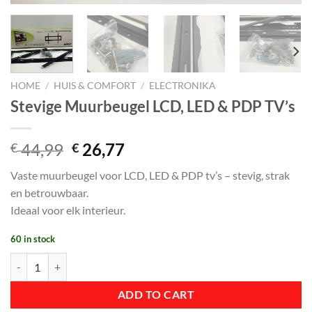
HOME
/
HUIS & COMFORT
/
ELECTRONIKA
Stevige Muurbeugel LCD, LED & PDP TV’s
Original
Current
44,99
26,77
€
€
price
price
Vaste muurbeugel voor LCD, LED & PDP tv’s – stevig, strak
was:
is:
en betrouwbaar.
€ 44,99.
€ 26,77.
Ideaal voor elk interieur.
60 in stock
Stevige Muurbeugel LCD, LED & PDP TV’s quantity
ADD TO CART