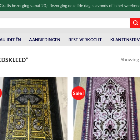
Gratis bezorging vanaf 20,- Bezorging dezelfde dag 's avonds of in het weeken
AU IDEEËN
AANBIEDINGEN
BEST VERKOCHT
KLANTENSERV
Showing a
EDSKLEED”
!
Sale!