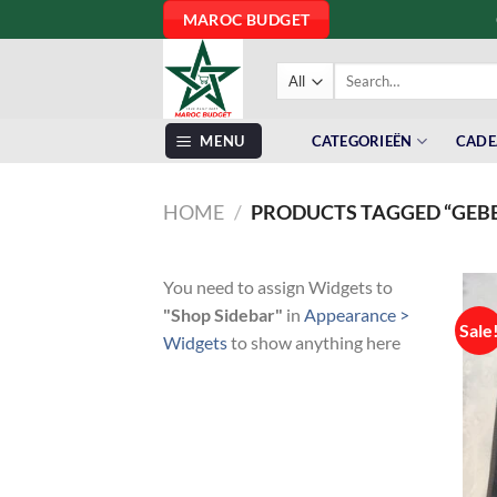
Skip
MAROC BUDGET
to
content
Search
for:
MENU
CATEGORIEËN
CADE
HOME
/
PRODUCTS TAGGED “GEB
You need to assign Widgets to
"Shop Sidebar"
in
Appearance >
Sale
Widgets
to show anything here