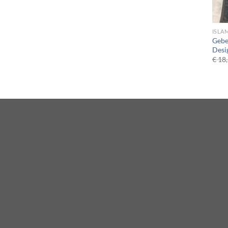
ISLA
Gebe
Desi
€
18,