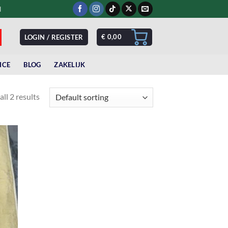
d
€
0,00
LOGIN / REGISTER
ICE
BLOG
ZAKELIJK
ll 2 results