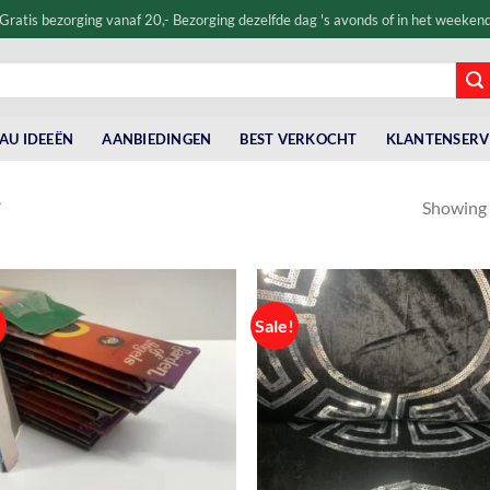
Gratis bezorging vanaf 20,- Bezorging dezelfde dag 's avonds of in het weeken
AU IDEEËN
AANBIEDINGEN
BEST VERKOCHT
KLANTENSERV
Showing a
”
!
Sale!