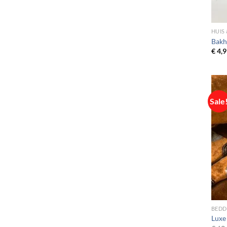
HUIS
Bakh
€
4,9
Sale
BED
Luxe