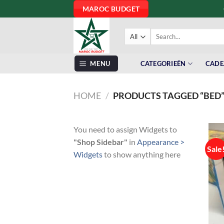
Skip
MAROC BUDGET
to
content
Search
for:
MENU
CATEGORIEËN
CADE
HOME
/
PRODUCTS TAGGED “BED
You need to assign Widgets to
"Shop Sidebar"
in
Appearance >
Sale
Widgets
to show anything here