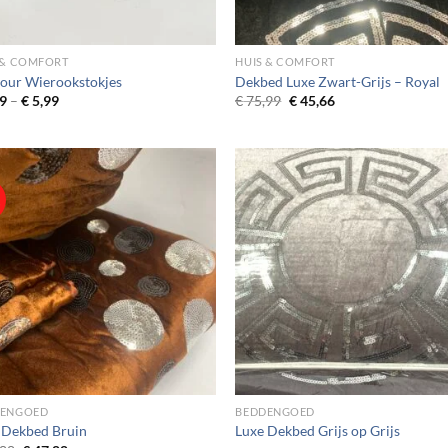
 & COMFORT
HUIS & COMFORT
our Wierookstokjes
Dekbed Luxe Zwart-Grijs – Royal
Price
Original
Current
9
–
€
5,99
€
75,99
€
45,66
range:
price
price
€ 4,99
was:
is:
through
€ 75,99.
€ 45,66.
€ 5,99
!
DENGOED
BEDDENGOED
 Dekbed Bruin
Luxe Dekbed Grijs op Grijs