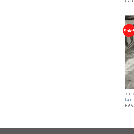
€
63,
Sale
BED
Luxe
€
66,