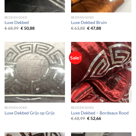
BEDDENGOED
BEDDENGOED
Luxe Dekbed
Luxe Dekbed Bruin
Original
Current
Original
Current
€
68,99
€
50,88
€
63,88
€
47,88
price
price
price
price
was:
is:
was:
is:
€ 68,99.
€ 50,88.
€ 63,88.
€ 47,88.
Sale!
BEDDENGOED
BEDDENGOED
Luxe Dekbed Grijs op Grijs
Luxe Dekbed – Bordeaux Rood
Original
Current
€
68,99
€
52,66
price
price
was:
is:
€ 68,99.
€ 52,66.