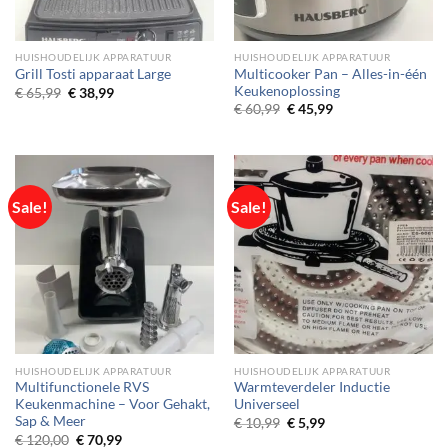
HUISHOUDELIJK APPARATUUR
HUISHOUDELIJK APPARATUUR
Multicooker Pan – Alles-in-één
Grill Tosti apparaat Large
Keukenoplossing
Original
Current
€
65,99
€
38,99
price
price
Original
Current
€
60,99
€
45,99
was:
is:
price
price
€ 65,99.
€ 38,99.
was:
is:
€ 60,99.
€ 45,99.
Sale!
Sale!
HUISHOUDELIJK APPARATUUR
HUISHOUDELIJK APPARATUUR
Multifunctionele RVS
Warmteverdeler Inductie
Keukenmachine – Voor Gehakt,
Universeel
Sap & Meer
Original
Current
€
10,99
€
5,99
price
price
Original
Current
€
120,00
€
70,99
was:
is: